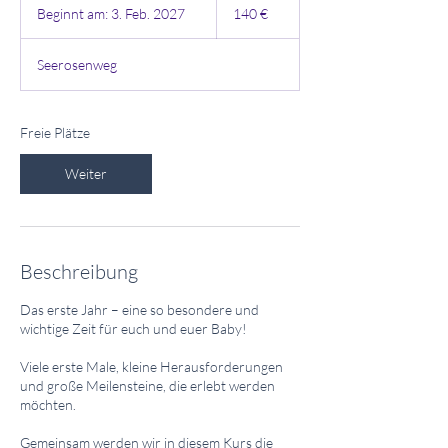
Euro
Beginnt am: 3. Feb. 2027
B
140 €
e
g
Seerosenweg
i
n
n
t
Freie Plätze
a
m
Weiter
:
3
.
F
e
Beschreibung
b
.
Das erste Jahr – eine so besondere und
2
wichtige Zeit für euch und euer Baby!
0
2
Viele erste Male, kleine Herausforderungen
7
und große Meilensteine, die erlebt werden
möchten.
Gemeinsam werden wir in diesem Kurs die